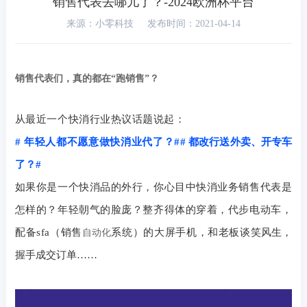
销售代表去哪儿了？-2024欧洲杯平台
来源：小零科技
发布时间：2021-04-14
销售代表们，真的都在
“
跑销售
”
？
从最近一个快消行业热议话题说起：
#
年轻人都不愿意做快消业代了？
#
#
都改行送外卖、开专车
了？
#
如果你是一个快消品的外行，你心目中快消业务销售代表是
怎样的？年轻朝气的脸庞？整齐得体的穿着，代步电动车，
配备
sfa
（销售
系统）的大屏手机，和老板谈
笑风生，
自动化
握手成交订单
……