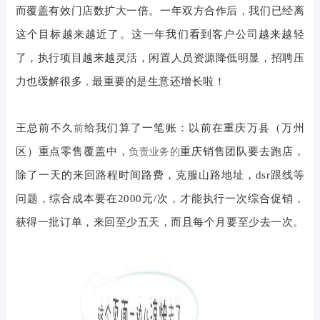
而覆盖有效门店数扩大一倍。一年双方合作后，我们已经离
这个目标越来越近了。这一年我们看到客户公司越来越轻
了，执行项目越来越灵活，闲置人员资源降低明显，招聘压
力也缓解很多
最重要的是生意还增长啦！
，
王总前不久
给我们算了一笔账：以前在重庆万县（万州
前
区）重点零售覆盖中，
重庆销售团队要去跑店，
负责业务的
除了一天的来回路程时间路费，克服山路地址，
dsr
跟线等
问题，综合成本要在
2000
元
/
次，才能执行一次综合促销，
获得一批订单，来回至少五天，而且每个月要至少去一次。