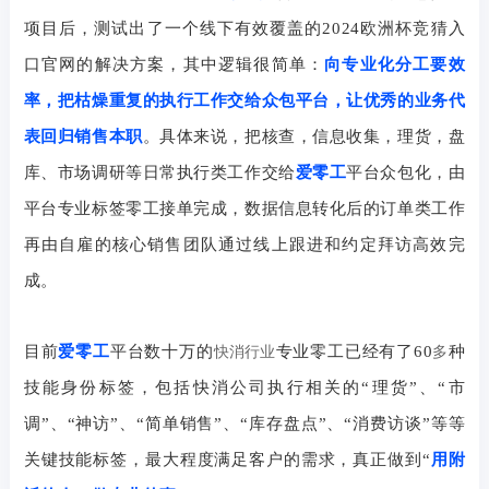
项目后，测试出了一个线下有效覆盖的2024欧洲杯竞猜入
口官网的解决方案，其中逻辑很简单：
向专业化分工要效
率，把枯燥重复的执行工作交给众包平台，让优秀的业务代
表回归销售本职
。具体来说，把核查，信息收集，理货，盘
库、市场调研等日常执行类工作交给
爱零工
平台众包化，由
平台专业标签零工接单完成，数据信息转化后的订单类工作
再由自雇的核心销售团队通过线上跟进和约定拜访高效完
成。
目前
爱零工
平台数十万的
专业零工已经有了
60
种
快消行业
多
技能身份标签，包括快消公司执行相关的
“
理货
”
、
“
市
调
”
、
“
神访
”
、
“
简单销售
”
、
“
库存盘点
”
、
“
消费访谈
”
等等
关键技能标签，最大程度满足客户的需求，真正做到
“
用附