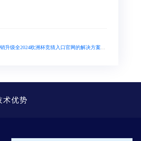
下一篇：提供消费品行业数智营销升级全2024欧洲杯竞猜入口官网的解决方案，「爱零工」完成pre-c轮融资，百度战略领投小零科技旗下企业服务平台【爱零工】近日获得百度pre-c轮战略投资。
技术优势