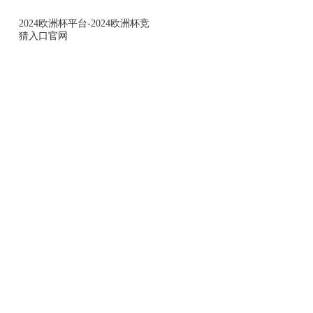
2024欧洲杯平台-2024欧洲杯竞
猜入口官网
2024欧洲杯平台-2024欧洲杯竞猜入口
technology defines efficiency
provide customers with complete digital intelligence 