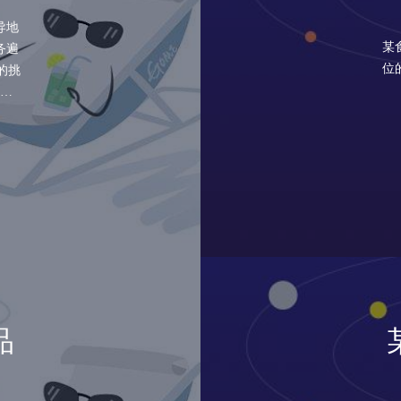
导地
某
务遍
位
的挑
实
行质
 -
2天
并反
整个
环
后两
比改
事中
轮活
。
品