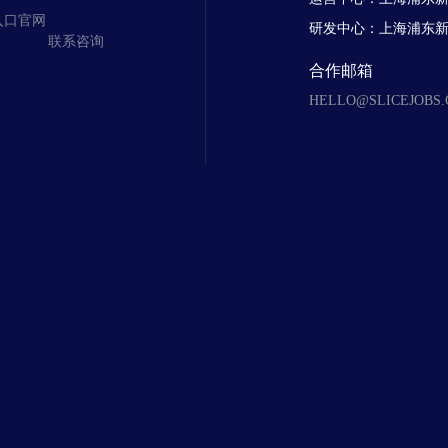
入口官网
研发中心：上海浦东新区
联系咨询
合作邮箱
HELLO@SLICEJOBS