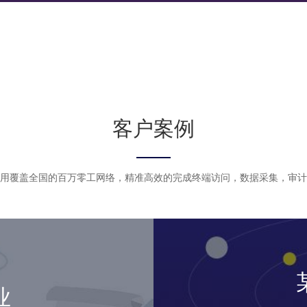
客户案例
用覆盖全国的百万零工网络，精准高效的完成终端访问，数据采集，审计
业