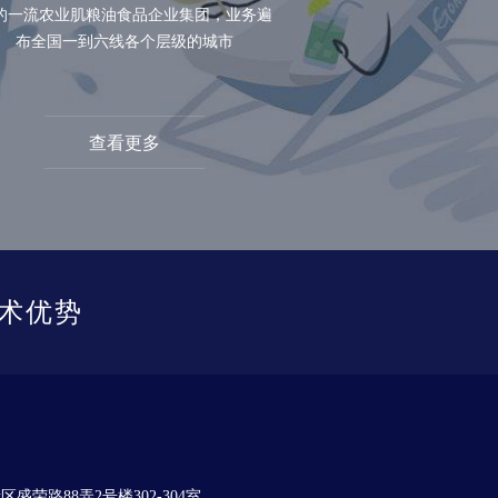
的一流农业肌粮油食品企业集团，业务遍
布全国一到六线各个层级的城市
查看更多
术优势
荣路88弄2号楼302-304室