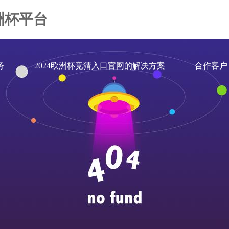
洲杯平台
务
2024欧洲杯竞猜入口官网的解决方案
合作客户
2024欧洲杯竞猜入口官网的介绍
面对管理决策层
产品矩阵
合作品牌
面对销售团队
发展里程碑
小零智策
客户案例
面对市场团队
小零观察
新闻动态
联系咨询
小零动力
爱零工与爱绩效