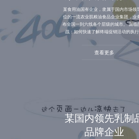
某食用油国有企业，隶属于国内市场领
位的一流农业肌粮油食品企业集团，业
布全国一到六线各个层级的城市。 面临
战：如何快速了解终端促销活动的执行
况，如何在促销活动中即可达到优化执
量的效果？ 合作详情：通过使用小零观察
查看更多
终端观测产品，在促销活动开始的最初
内，完成全部近5000家目标终端内监督
馈网点内活动执行实况，令品牌客户在
促销活动期间有足够的时间，发现薄弱
节，并实施优化措施。在活动周期的最
天，进行第二轮网点活动执行复查，对
善效果。 达成效果： 为客户能够做到
改善提供了及时准确的数据支持， 复查
动执行达标率比初查轮平均提高34%
某国内领先乳制
品牌企业