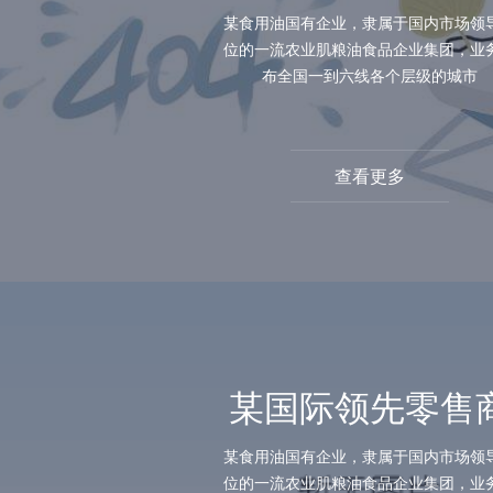
某食用油国有企业，隶属于国内市场领
位的一流农业肌粮油食品企业集团，业
布全国一到六线各个层级的城市
查看更多
某国际领先零售
某食用油国有企业，隶属于国内市场领
位的一流农业肌粮油食品企业集团，业