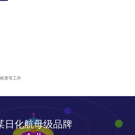
检查等工作
某日化航母级品牌