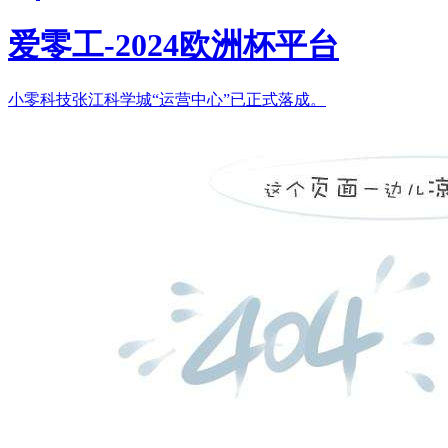
爱零工-2024欧洲杯平台
小零科技张江科学城“运营中心”已正式落成。