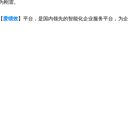
为刚需。
【
爱绩效
】平台，是国内领先的智能化企业服务平台，为企