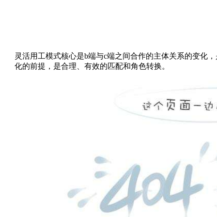
灵
活用工模式核心是
b
端与
c
端之间合作的主体关系的变化，
化的前提，是合理、有效的匹配和角色转换。