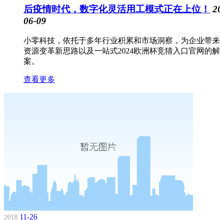
后疫情时代，数字化灵活用工模式正在上位！
2
06-09
小零科技，依托于多年行业积累和市场洞察，为企业带来
资源变革新思路以及一站式2024欧洲杯竞猜入口官网的
案。
查看更多
11-26
2018