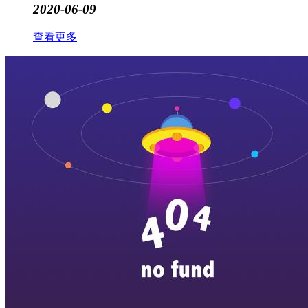
2020-06-09
查看更多