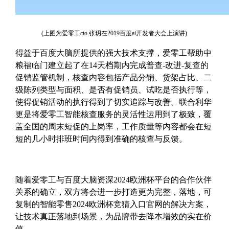
(
上图为爱零工cto 张玥在2019百度ai开发者大会上演讲)
得益于百度大脑所提供的强大技术支撑，爱零工帮助中
粮福临门建立起了在14天档期内完成普查-改进-复查的
促销监管机制，核查内容包括产品分销、货架占比、二
级陈列类型与面积、是否有促销员、试吃是否执行等，
使得促销活动的执行得到了切实追踪与改善。联合利华
更是将爱零工智能核查服务的灵活性运用到了极致，覆
盖全国的周末短促的上岗率，工作质量等内容都会在短
短的几小时排班时间内得到准确的核查与反馈。
随着爱零工与百度大脑资深2024欧洲杯平台的合作伙伴
关系的确立，双方将会进一步打造更为完整，落地，可
复制的智能零售2024欧洲杯竞猜入口官网的解决方案，
让技术真正落地到场景，为品牌带去降本增效的实在价
值。