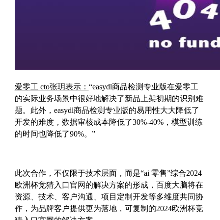
爱零工 cto张玥表示：
“easydl商品检测专业版在爱零工
的实际业务场景中很好地解决了新品上架初期的识别难
题。此外，easydl商品检测专业版的易用性大大降低了
开发的难度，数据审核成本降低了30%-40%，模型训练
的时间也降低了90%。”
此次合作，不仅限于技术层面，而是“ai 零售”综合2024
欧洲杯竞猜入口官网的解决方案的形成，百度大脑将在
资源、技术、客户沟通、项目定制开发等多维度共同协
作，为品牌客户提供更为落地，可复制的2024欧洲杯竞