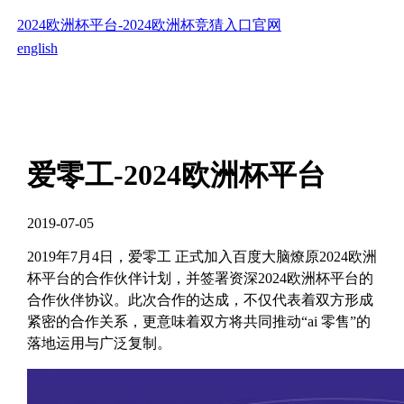
2024欧洲杯平台-2024欧洲杯竞猜入口官网
english
爱零工-2024欧洲杯平台
2019-07-05
2019年7月4日，爱零工 正式加入百度大脑燎原2024欧洲
杯平台的合作伙伴计划，并签署资深2024欧洲杯平台的
合作伙伴协议。此次合作的达成，不仅代表着双方形成
紧密的合作关系，更意味着双方将共同推动“ai 零售”的
落地运用与广泛复制。