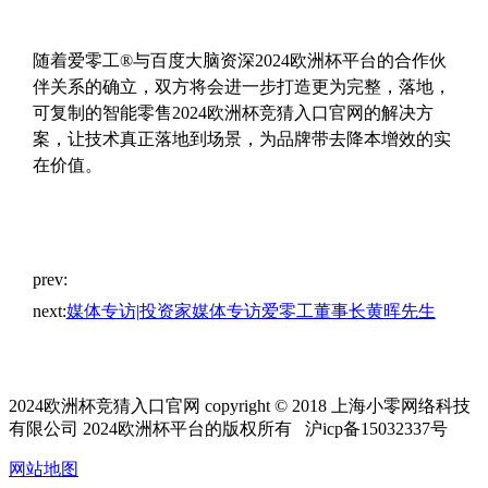
随着爱零工®与百度大脑资深2024欧洲杯平台的合作伙
伴关系的确立，双方将会进一步打造更为完整，落地，
可复制的智能零售2024欧洲杯竞猜入口官网的解决方
案，让技术真正落地到场景，为品牌带去降本增效的实
在价值。
prev:
next:
媒体专访|投资家媒体专访爱零工董事长黄晖先生
2024欧洲杯竞猜入口官网 copyright © 2018 上海小零网络科技
有限公司 2024欧洲杯平台的版权所有 沪icp备15032337号
网站地图