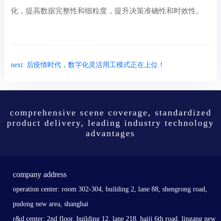
化，提高数据完整性和细粒度，提升决策准确性和时效性。
next: 后疫情时代，数字化灵活用工模式正在上位！
comprehensive scene coverage, standardized
product delivery, leading industry technology
advantages
company address
operation center: room 302-304, building 2, lane 88, shengrong road,
pudong new area, shanghai
r&d center: 2nd floor, building 12, lane 218, haiji 6th road, lingang new