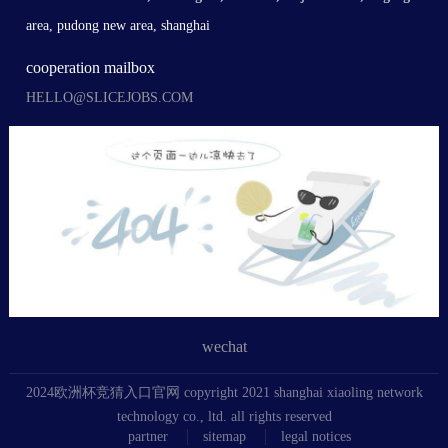
area, pudong new area, shanghai
cooperation mailbox
HELLO@SLICEJOBS.COM
wechat
2024欧洲杯竞猜入口官网 copyright 2021 shanghai xiaoling network
technology co., ltd. all rights reserved
partner
sitemap
legal notices