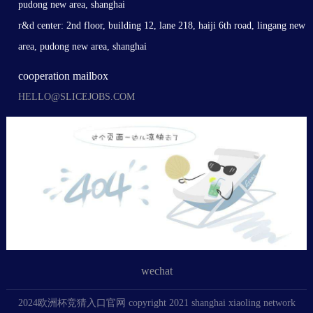
pudong new area, shanghai
r&d center: 2nd floor, building 12, lane 218, haiji 6th road, lingang new
area, pudong new area, shanghai
cooperation mailbox
HELLO@SLICEJOBS.COM
wechat
2024欧洲杯竞猜入口官网 copyright 2021 shanghai xiaoling network