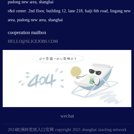
pudong new area, shanghai
r&d center: 2nd floor, building 12, lane 218, haiji 6th road, lingang new
area, pudong new area, shanghai
cooperation mailbox
HELLO@SLICEJOBS.COM
wechat
2024欧洲杯竞猜入口官网 copyright 2021 shanghai xiaoling network