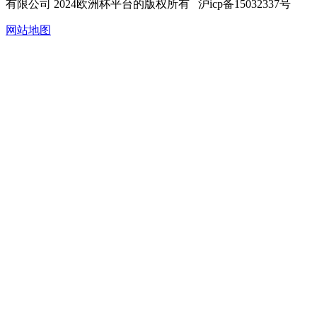
有限公司 2024欧洲杯平台的版权所有 沪icp备15032337号
网站地图