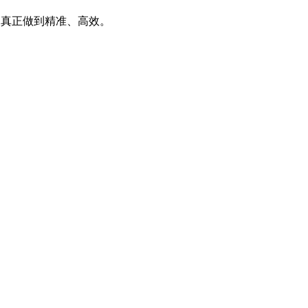
，真正做到精准、高效。