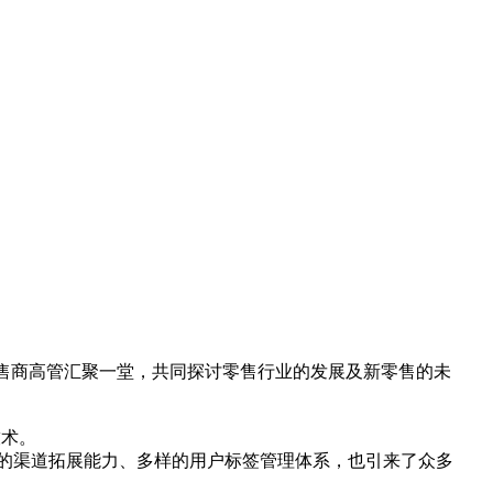
品牌方零售商高管汇聚一堂，共同探讨零售行业的发展及新零售的未
技术。
大的渠道拓展能力、多样的用户标签管理体系，也引来了众多